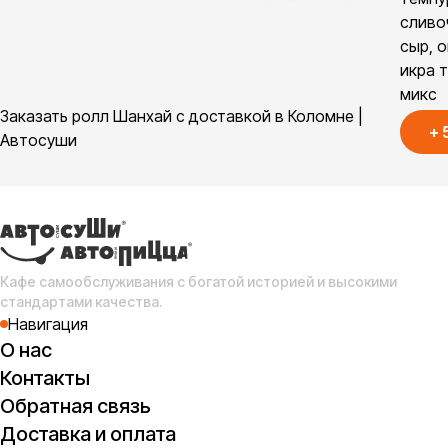
сливо
сыр, о
икра 
микс
Заказать ролл Шанхай с доставкой в Коломне |
+
Автосуши
Кафе самообслуживания с богатой историей и высокими
стандартами качества.
Навигация
О нас
Контакты
Обратная связь
Доставка и оплата