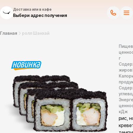
Доставка или в кафе
Выбери адрес получения
Главная
ролл Шанхай
Пищев
ценнос
г
Содер
жиров
Калор
продук
Содер
углево
Энерг
ценно
кДж
рис, н
креве
темпу